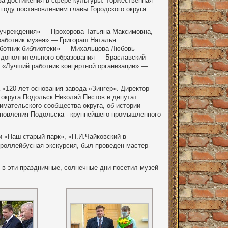
за достижения в сфере культуры. Торжественная
году постановлением главы Городского округа
о учреждения» — Прохорова Татьяна Максимовна,
 работник музея» — Григораш Наталья
аботник библиотеки» — Михальцова Любовь
 дополнительного образования — Браславский
 «Лучший работник концертной организации» —
«120 лет основания завода «Зингер». Директор
 округа Подольск Николай Пестов и депутат
мательского сообщества округа, об истории
ановления Подольска - крупнейшего промышленного
и «Наш старый парк», «П.И.Чайковский в
роллейбусная экскурсия, был проведен мастер-
 в эти праздничные, солнечные дни посетил музей