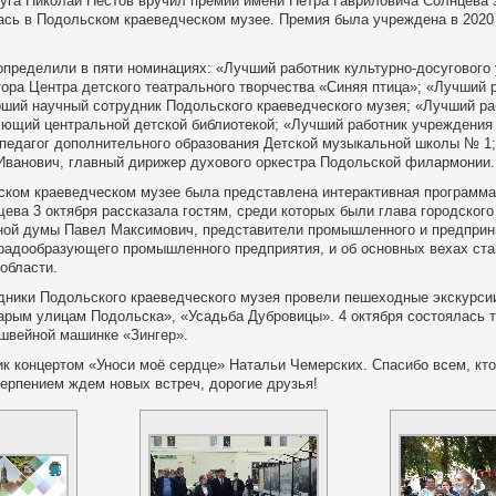
руга Николай Пестов вручил премии имени Петра Гавриловича Солнцева 
ась в Подольском краеведческом музее. Премия была учреждена в 2020 
определили в пяти номинациях: «Лучший работник культурно-досуговог
ора Центра детского театрального творчества «Синяя птица»; «Лучший
рший научный сотрудник Подольского краеведческого музея; «Лучший р
ующий центральной детской библиотекой; «Лучший работник учреждения
 педагог дополнительного образования Детской музыкальной школы № 1;
Иванович, главный дирижер духового оркестра Подольской филармонии.
ском краеведческом музее была представлена интерактивная программа 
ва 3 октября рассказала гостям, среди которых были глава городского
ной думы Павел Максимович, представители промышленного и предприни
 градообразующего промышленного предприятия, и об основных вехах ст
области.
удники Подольского краеведческого музея провели пешеходные экскурси
арым улицам Подольска», «Усадьба Дубровицы». 4 октября состоялась т
 швейной машинке «Зингер».
к концертом «Уноси моё сердце» Натальи Чемерских. Спасибо всем, кто
терпением ждем новых встреч, дорогие друзья!