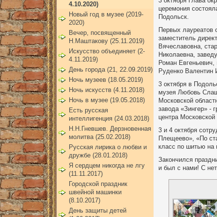
3 октября Глава ок
4.10.2020)
церемония состоял
Новый год в музее (2019-
Подольск.
2020)
Первых лауреатов 
Вечер, посвященный
заместитель директ
Н.Маштакову (25.11.2019)
Вячеславовна, ста
Искусство объединяет (2-
Николаевна, завед
4.11.2019)
Роман Евгеньевич,
День города (21, 22.09.2019)
Руденко Валентин 
Ночь музеев (18.05.2019)
3 октября в Подоль
Ночь искусств (4.11.2018)
музея Любовь Слаще
Ночь в музее (19.05.2018)
Московской област
завода «Зингер» -
Есть русская
центра Московской 
интеллигенция (24.03.2018)
Н.Н.Гневшев. Дерзновенная
3 и 4 октября сотр
молитва (25.02.2018)
Плещеево», «По ст
класс по шитью на
Русская лирика о любви и
дружбе (28.01.2018)
Закончился праздни
Я сердцем никогда не лгу
и был с нами! С не
(11.11.2017)
Городской праздник
швейной машинки
(8.10.2017)
День защиты детей