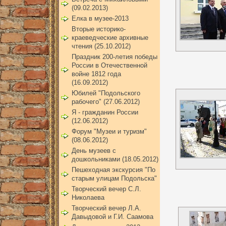
(09.02.2013)
Елка в музее-2013
Вторые историко-
краеведческие архивные
чтения (25.10.2012)
Праздник 200-летия победы
России в Отечественной
войне 1812 года
(16.09.2012)
Юбилей "Подольского
рабочего" (27.06.2012)
Я - гражданин России
(12.06.2012)
Форум "Музеи и туризм"
(08.06.2012)
День музеев с
дошкольниками (18.05.2012)
Пешеходная экскурсия "По
старым улицам Подольска"
Творческий вечер С.Л.
Николаева
Творческий вечер Л.А.
Давыдовой и Г.И. Саамова