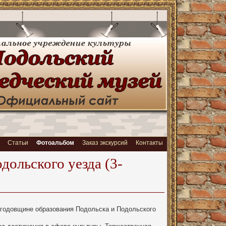
Статьи
Фотоальбом
Заказ экскурсий
Контакты
дольского уезда (3-
 годовщине образования Подольска и Подольского