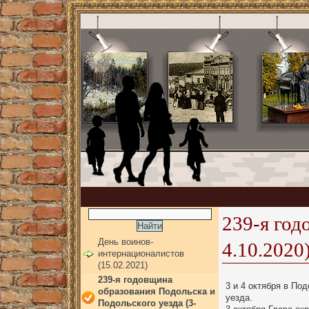
239-я год
День воинов-
4.10.2020
интернационалистов
(15.02.2021)
239-я годовщина
3 и 4 октября в П
образования Подольска и
уезда.
Подольского уезда (3-