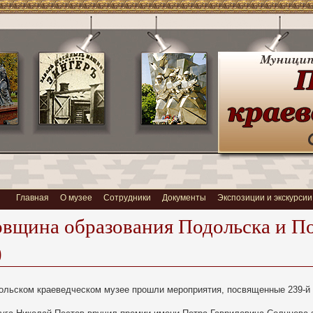
Главная
О музее
Сотрудники
Документы
Экспозиции и экскурсии
овщина образования Подольска и По
)
одольском краеведческом музее прошли мероприятия, посвященные 239-й