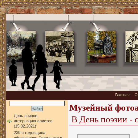
Главная
О
Музейный фото
День воинов-
В День поэзии - 
интернационалистов
(15.02.2021)
239-я годовщина
образования Подольска и