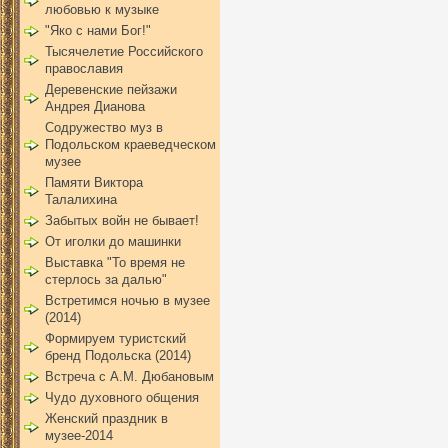
любовью к музыке
"Яко с нами Бог!"
Тысячелетие Российского
православия
Деревенские пейзажи
Андрея Дианова
Содружество муз в
Подольском краеведческом
музее
Памяти Виктора
Талалихина
Забытых войн не бывает!
От иголки до машинки
Выставка "То время не
стерлось за далью"
Встретимся ночью в музее
(2014)
Формируем туристский
бренд Подольска (2014)
Встреча с А.М. Дюбановым
Чудо духовного общения
Женский праздник в
музее-2014