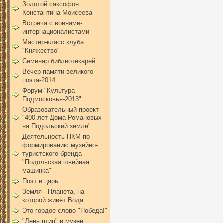
Золотой саксофон
Константина Моисеева
Встреча с воинами-
интернационалистами
Мастер-класс клуба
"Княжество"
Семинар библиотекарей
Вечер памяти великого
поэта-2014
Форум "Культура
Подмосковья-2013"
Образовательный проект
"400 лет Дома Романовых
на Подольский земле"
Деятельность ПКМ по
формированию музейно-
туристского бренда -
"Подольская швейная
машинка"
Поэт и царь
Земля - Планета, на
которой живёт Вода.
Это гордое слово "Победа!"
"День птиц" в музее