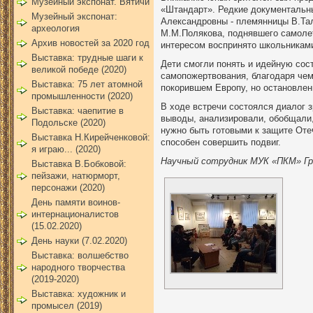
Музейный экспонат. Вятичи
«Штандарт». Редкие документальны
Музейный экспонат:
Александровны - племянницы В.Тала
археология
М.М.Полякова, поднявшего самолет
Архив новостей за 2020 год
интересом воспринято школьникам
Выставка: трудные шаги к
Дети смогли понять и идейную сос
великой победе (2020)
самопожертвования, благодаря чем
Выставка: 75 лет атомной
покорившем Европу, но остановлен
промышленности (2020)
В ходе встречи состоялся диалог 
Выставка: чаепитие в
выводы, анализировали, обобщали,
Подольске (2020)
нужно быть готовыми к защите Оте
Выставка Н.Кирейченковой:
способен совершить подвиг.
я играю... (2020)
Научный сотрудник МУК «ПКМ» Гр
Выставка В.Бобковой:
пейзажи, натюрморт,
персонажи (2020)
День памяти воинов-
интернационалистов
(15.02.2020)
День науки (7.02.2020)
Выставка: волшебство
народного творчества
(2019-2020)
Выставка: художник и
промысел (2019)