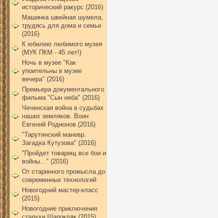
исторический ракурс (2016)
Машинка швейная шумела,
трудясь для дома и семьи
(2016)
К юбилею любимого музея
(МУК ПКМ - 45 лет!)
Ночь в музее "Как
упоительны в музее
вечера" (2016)
Премьера документального
фильма "Сын неба" (2016)
Чеченская война в судьбах
наших земляков. Воин
Евгений Родионов (2016)
"Тарутинский маневр.
Загадка Кутузова" (2016)
"Пройдет товарищ все бои и
войны…" (2016)
От старинного промысла до
современных технологий
Новогодний мастер-класс
(2015)
Новогодние приключения
старухи Шапокляк (2015)