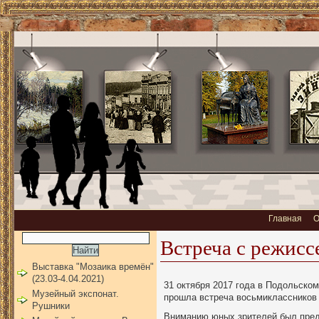
Главная
О
Встреча с режисс
Выставка "Мозаика времён"
(23.03-4.04.2021)
31 октября 2017 года в Подольско
Музейный экспонат.
прошла встреча восьмиклассников
Рушники
Вниманию юных зрителей был пред