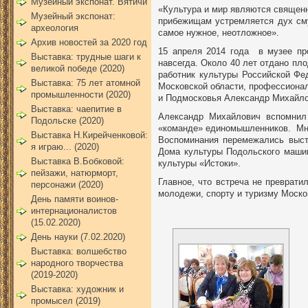
Музейный экспонат. Вятичи
«Культура и мир являются священн
Музейный экспонат:
прибежищам устремляется дух см
археология
самое нужное, неотложное».
Архив новостей за 2020 год
15 апреля 2014 года в музее пр
Выставка: трудные шаги к
навсегда. Около 40 лет отдано пл
великой победе (2020)
работник культуры Российской Фе
Выставка: 75 лет атомной
Московской области, профессионал
промышленности (2020)
и Подмосковья Александр Михайл
Выставка: чаепитие в
Александр Михайлович вспомнил 
Подольске (2020)
«команде» единомышленников. Мног
Выставка Н.Кирейченковой:
Воспоминания перемежались выст
я играю... (2020)
Дома культуры Подольского машин
Выставка В.Бобковой:
культуры «Истоки».
пейзажи, натюрморт,
Главное, что встреча не преврати
персонажи (2020)
молодежи, спорту и туризму Моско
День памяти воинов-
интернационалистов
(15.02.2020)
День науки (7.02.2020)
Выставка: волшебство
народного творчества
(2019-2020)
Выставка: художник и
промысел (2019)