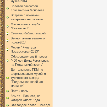
музее-2014
Золотой саксофон
Константина Моисеева
Встреча с воинами-
интернационалистами
Мастер-класс клуба
"Княжество"
Семинар библиотекарей
Вечер памяти великого
поэта-2014
Форум "Культура
Подмосковья-2013"
Образовательный проект
"400 лет Дома Романовых
на Подольский земле"
Деятельность ПКМ по
формированию музейно-
туристского бренда -
"Подольская швейная
машинка"
Поэт и царь
Земля - Планета, на
которой живёт Вода.
Это гордое слово "Победа!"