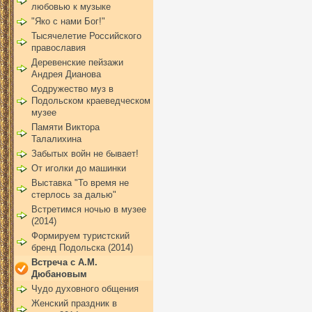
любовью к музыке
"Яко с нами Бог!"
Тысячелетие Российского
православия
Деревенские пейзажи
Андрея Дианова
Содружество муз в
Подольском краеведческом
музее
Памяти Виктора
Талалихина
Забытых войн не бывает!
От иголки до машинки
Выставка "То время не
стерлось за далью"
Встретимся ночью в музее
(2014)
Формируем туристский
бренд Подольска (2014)
Встреча с А.М.
Дюбановым
Чудо духовного общения
Женский праздник в