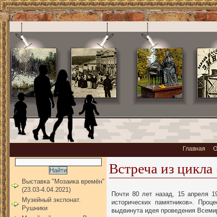
Главная
О
Встреча из цикла
Выставка "Мозаика времён"
(23.03-4.04.2021)
Почти 80 лет назад, 15 апреля 
Музейный экспонат.
исторических памятников». Проц
Рушники
выдвинута идея проведения Всеми