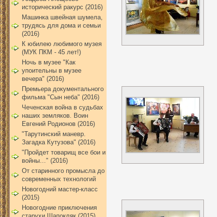
исторический ракурс (2016)
Машинка швейная шумела,
трудясь для дома и семьи
(2016)
К юбилею любимого музея
(МУК ПКМ - 45 лет!)
Ночь в музее "Как
упоительны в музее
вечера" (2016)
Премьера документального
фильма "Сын неба" (2016)
Чеченская война в судьбах
наших земляков. Воин
Евгений Родионов (2016)
"Тарутинский маневр.
Загадка Кутузова" (2016)
"Пройдет товарищ все бои и
войны…" (2016)
От старинного промысла до
современных технологий
Новогодний мастер-класс
(2015)
Новогодние приключения
старухи Шапокляк (2015)